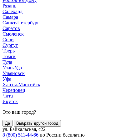
Ростов-на-Дону
Рязань
Салехард
Самара
Санкт-Петербург
Саратов
Смоленск
Сочи
Сургут
Тверь
Томск
Тула
Улан-Удэ
Ульяновск
Уфа
Ханты-Мансийск
Череповец
Чита
Якутск
Это ваш город?
Да
Выбрать другой город
ул. Байкальская, с22
8 (800) 511-44-66
по России бесплатно