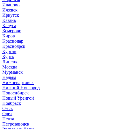
Иваново
Ижевск
Иркутск
Казань
Калуга
Кемерово
Киров
Краснодар
Красноярск
Курган
Курск
Липецк
Москва
Мурманск
Надым
Нижневартовск
Нижний Новгород
Новосибирск
Новый Уренгой
Ноябрьск
Омск
Орел
Пенза
Петрозаводск