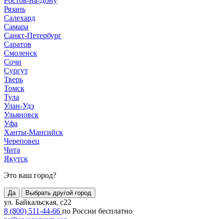
Ростов-на-Дону
Рязань
Салехард
Самара
Санкт-Петербург
Саратов
Смоленск
Сочи
Сургут
Тверь
Томск
Тула
Улан-Удэ
Ульяновск
Уфа
Ханты-Мансийск
Череповец
Чита
Якутск
Это ваш город?
Да
Выбрать другой город
ул. Байкальская, с22
8 (800) 511-44-66
по России бесплатно