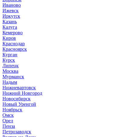
Иваново
Ижевск
Иркутск
Казань
Калуга
Кемерово
Киров
Краснодар
Красноярск
Курган
Курск
Липецк
Москва
Мурманск
Надым
Нижневартовск
Нижний Новгород
Новосибирск
Новый Уренгой
Ноябрьск
Омск
Орел
Пенза
Петрозаводск