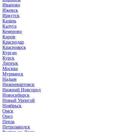
Иваново
Ижевск
Иркутск
Казань
Калуга
Кемерово
Киров
Краснодар
Красноярск
Курган
Курск
Липецк
Москва
Мурманск
Надым
Нижневартовск
Нижний Новгород
Новосибирск
Новый Уренгой
Ноябрьск
Омск
Орел
Пенза
Петрозаводск