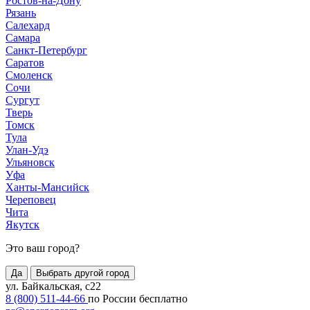
Ростов-на-Дону
Рязань
Салехард
Самара
Санкт-Петербург
Саратов
Смоленск
Сочи
Сургут
Тверь
Томск
Тула
Улан-Удэ
Ульяновск
Уфа
Ханты-Мансийск
Череповец
Чита
Якутск
Это ваш город?
Да
Выбрать другой город
ул. Байкальская, с22
8 (800) 511-44-66
по России бесплатно