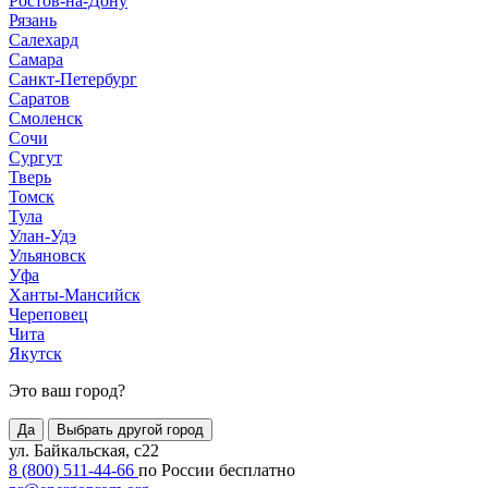
Ростов-на-Дону
Рязань
Салехард
Самара
Санкт-Петербург
Саратов
Смоленск
Сочи
Сургут
Тверь
Томск
Тула
Улан-Удэ
Ульяновск
Уфа
Ханты-Мансийск
Череповец
Чита
Якутск
Это ваш город?
Да
Выбрать другой город
ул. Байкальская, с22
8 (800) 511-44-66
по России бесплатно