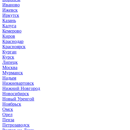
Иваново
Ижевск
Иркутск
Казань
Калуга
Кемерово
Киров
Краснодар
Красноярск
Курган
Курск
Липецк
Москва
Мурманск
Надым
Нижневартовск
Нижний Новгород
Новосибирск
Новый Уренгой
Ноябрьск
Омск
Орел
Пенза
Петрозаводск