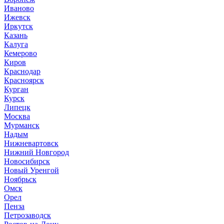
Иваново
Ижевск
Иркутск
Казань
Калуга
Кемерово
Киров
Краснодар
Красноярск
Курган
Курск
Липецк
Москва
Мурманск
Надым
Нижневартовск
Нижний Новгород
Новосибирск
Новый Уренгой
Ноябрьск
Омск
Орел
Пенза
Петрозаводск