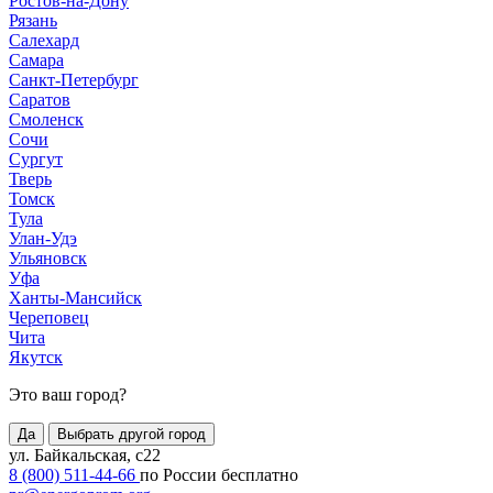
Ростов-на-Дону
Рязань
Салехард
Самара
Санкт-Петербург
Саратов
Смоленск
Сочи
Сургут
Тверь
Томск
Тула
Улан-Удэ
Ульяновск
Уфа
Ханты-Мансийск
Череповец
Чита
Якутск
Это ваш город?
Да
Выбрать другой город
ул. Байкальская, с22
8 (800) 511-44-66
по России бесплатно