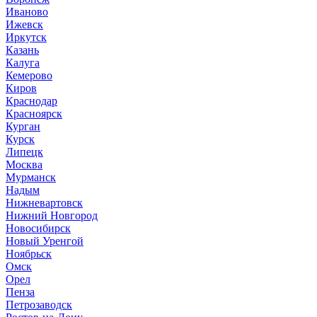
Иваново
Ижевск
Иркутск
Казань
Калуга
Кемерово
Киров
Краснодар
Красноярск
Курган
Курск
Липецк
Москва
Мурманск
Надым
Нижневартовск
Нижний Новгород
Новосибирск
Новый Уренгой
Ноябрьск
Омск
Орел
Пенза
Петрозаводск