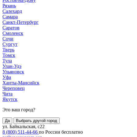
Ростов-на-Дону
Рязань
Салехард
Самара
Санкт-Петербург
Саратов
Смоленск
Сочи
Сургут
Тверь
Томск
Тула
Улан-Удэ
Ульяновск
Уфа
Ханты-Мансийск
Череповец
Чита
Якутск
Это ваш город?
Да
Выбрать другой город
ул. Байкальская, с22
8 (800) 511-44-66
по России бесплатно