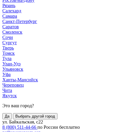
Ростов-на-Дону
Рязань
Салехард
Самара
Санкт-Петербург
Саратов
Смоленск
Сочи
Сургут
Тверь
Томск
Тула
Улан-Удэ
Ульяновск
Уфа
Ханты-Мансийск
Череповец
Чита
Якутск
Это ваш город?
Да
Выбрать другой город
ул. Байкальская, с22
8 (800) 511-44-66
по России бесплатно