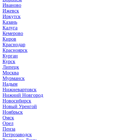
Иваново
Ижевск
Иркутск
Казань
Калуга
Кемерово
Киров
Краснодар
Красноярск
Курган
Курск
Липецк
Москва
Мурманск
Надым
Нижневартовск
Нижний Новгород
Новосибирск
Новый Уренгой
Ноябрьск
Омск
Орел
Пенза
Петрозаводск