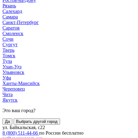
Ростов-на-Дону
Рязань
Салехард
Самара
Санкт-Петербург
Саратов
Смоленск
Сочи
Сургут
Тверь
Томск
Тула
Улан-Удэ
Ульяновск
Уфа
Ханты-Мансийск
Череповец
Чита
Якутск
Это ваш город?
Да
Выбрать другой город
ул. Байкальская, с22
8 (800) 511-44-66
по России бесплатно