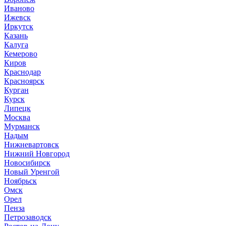
Иваново
Ижевск
Иркутск
Казань
Калуга
Кемерово
Киров
Краснодар
Красноярск
Курган
Курск
Липецк
Москва
Мурманск
Надым
Нижневартовск
Нижний Новгород
Новосибирск
Новый Уренгой
Ноябрьск
Омск
Орел
Пенза
Петрозаводск