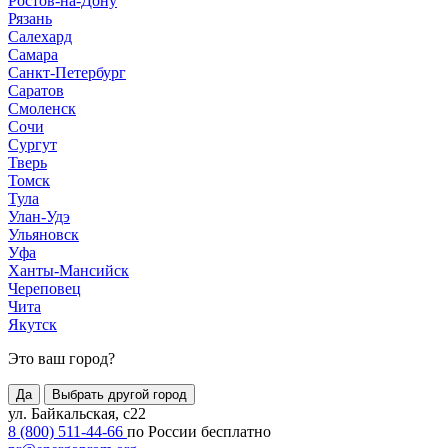
Ростов-на-Дону
Рязань
Салехард
Самара
Санкт-Петербург
Саратов
Смоленск
Сочи
Сургут
Тверь
Томск
Тула
Улан-Удэ
Ульяновск
Уфа
Ханты-Мансийск
Череповец
Чита
Якутск
Это ваш город?
Да
Выбрать другой город
ул. Байкальская, с22
8 (800) 511-44-66
по России бесплатно