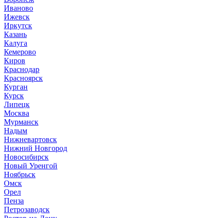
Иваново
Ижевск
Иркутск
Казань
Калуга
Кемерово
Киров
Краснодар
Красноярск
Курган
Курск
Липецк
Москва
Мурманск
Надым
Нижневартовск
Нижний Новгород
Новосибирск
Новый Уренгой
Ноябрьск
Омск
Орел
Пенза
Петрозаводск