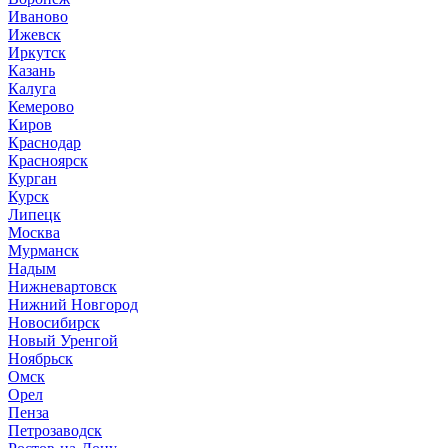
Иваново
Ижевск
Иркутск
Казань
Калуга
Кемерово
Киров
Краснодар
Красноярск
Курган
Курск
Липецк
Москва
Мурманск
Надым
Нижневартовск
Нижний Новгород
Новосибирск
Новый Уренгой
Ноябрьск
Омск
Орел
Пенза
Петрозаводск