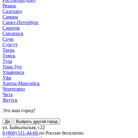
Ростов-на-Дону
Рязань
Салехард
Самара
Санкт-Петербург
Саратов
Смоленск
Сочи
Сургут
Тверь
Томск
Тула
Улан-Удэ
Ульяновск
Уфа
Ханты-Мансийск
Череповец
Чита
Якутск
Это ваш город?
Да
Выбрать другой город
ул. Байкальская, с22
8 (800) 511-44-66
по России бесплатно