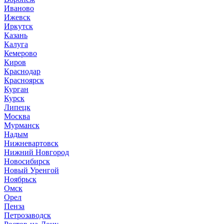
Иваново
Ижевск
Иркутск
Казань
Калуга
Кемерово
Киров
Краснодар
Красноярск
Курган
Курск
Липецк
Москва
Мурманск
Надым
Нижневартовск
Нижний Новгород
Новосибирск
Новый Уренгой
Ноябрьск
Омск
Орел
Пенза
Петрозаводск