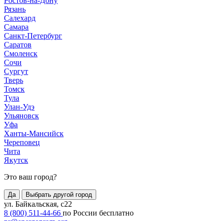
Ростов-на-Дону
Рязань
Салехард
Самара
Санкт-Петербург
Саратов
Смоленск
Сочи
Сургут
Тверь
Томск
Тула
Улан-Удэ
Ульяновск
Уфа
Ханты-Мансийск
Череповец
Чита
Якутск
Это ваш город?
Да
Выбрать другой город
ул. Байкальская, с22
8 (800) 511-44-66
по России бесплатно