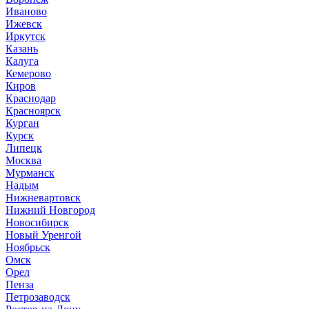
Иваново
Ижевск
Иркутск
Казань
Калуга
Кемерово
Киров
Краснодар
Красноярск
Курган
Курск
Липецк
Москва
Мурманск
Надым
Нижневартовск
Нижний Новгород
Новосибирск
Новый Уренгой
Ноябрьск
Омск
Орел
Пенза
Петрозаводск