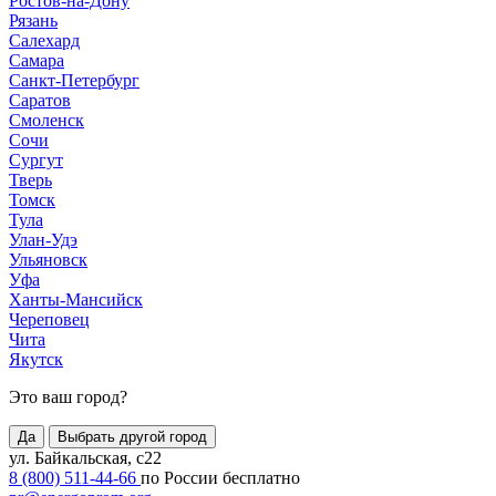
Ростов-на-Дону
Рязань
Салехард
Самара
Санкт-Петербург
Саратов
Смоленск
Сочи
Сургут
Тверь
Томск
Тула
Улан-Удэ
Ульяновск
Уфа
Ханты-Мансийск
Череповец
Чита
Якутск
Это ваш город?
Да
Выбрать другой город
ул. Байкальская, с22
8 (800) 511-44-66
по России бесплатно