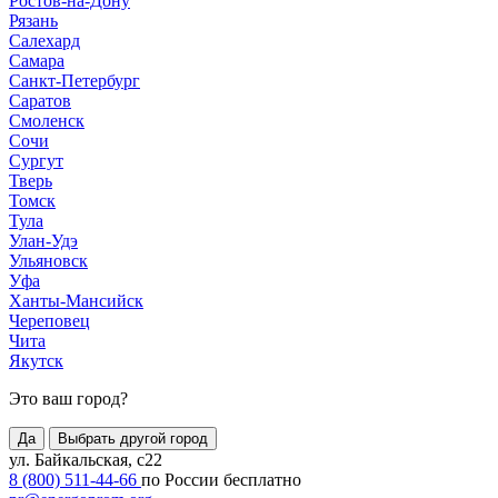
Ростов-на-Дону
Рязань
Салехард
Самара
Санкт-Петербург
Саратов
Смоленск
Сочи
Сургут
Тверь
Томск
Тула
Улан-Удэ
Ульяновск
Уфа
Ханты-Мансийск
Череповец
Чита
Якутск
Это ваш город?
Да
Выбрать другой город
ул. Байкальская, с22
8 (800) 511-44-66
по России бесплатно