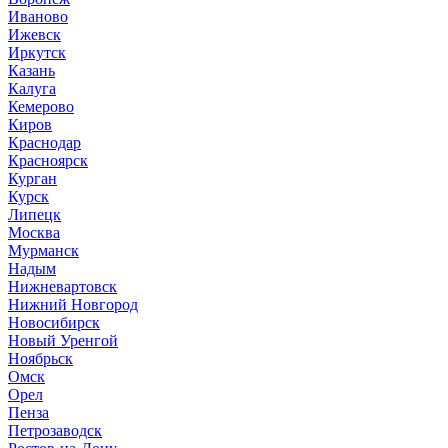
Иваново
Ижевск
Иркутск
Казань
Калуга
Кемерово
Киров
Краснодар
Красноярск
Курган
Курск
Липецк
Москва
Мурманск
Надым
Нижневартовск
Нижний Новгород
Новосибирск
Новый Уренгой
Ноябрьск
Омск
Орел
Пенза
Петрозаводск