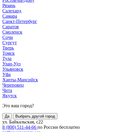
Ростов-на-Дону
Рязань
Салехард
Самара
Санкт-Петербург
Саратов
Смоленск
Сочи
Сургут
Тверь
Томск
Тула
Улан-Удэ
Ульяновск
Уфа
Ханты-Мансийск
Череповец
Чита
Якутск
Это ваш город?
Да
Выбрать другой город
ул. Байкальская, с22
8 (800) 511-44-66
по России бесплатно