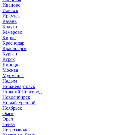
Иваново
Ижевск
Иркутск
Казань
Калуга
Кемерово
Киров
Краснодар
Красноярск
Курган
Курск
Липецк
Москва
Мурманск
Надым
Нижневартовск
Нижний Новгород
Новосибирск
Новый Уренгой
Ноябрьск
Омск
Орел
Пенза
Петрозаводск