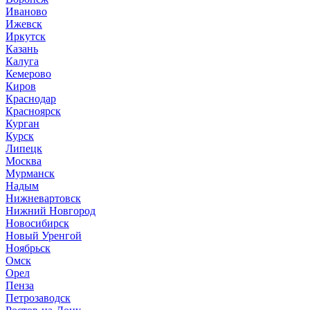
Иваново
Ижевск
Иркутск
Казань
Калуга
Кемерово
Киров
Краснодар
Красноярск
Курган
Курск
Липецк
Москва
Мурманск
Надым
Нижневартовск
Нижний Новгород
Новосибирск
Новый Уренгой
Ноябрьск
Омск
Орел
Пенза
Петрозаводск