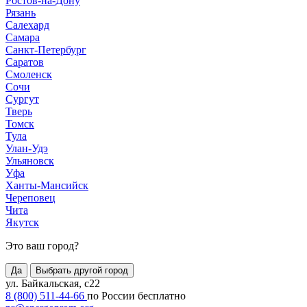
Ростов-на-Дону
Рязань
Салехард
Самара
Санкт-Петербург
Саратов
Смоленск
Сочи
Сургут
Тверь
Томск
Тула
Улан-Удэ
Ульяновск
Уфа
Ханты-Мансийск
Череповец
Чита
Якутск
Это ваш город?
Да
Выбрать другой город
ул. Байкальская, с22
8 (800) 511-44-66
по России бесплатно