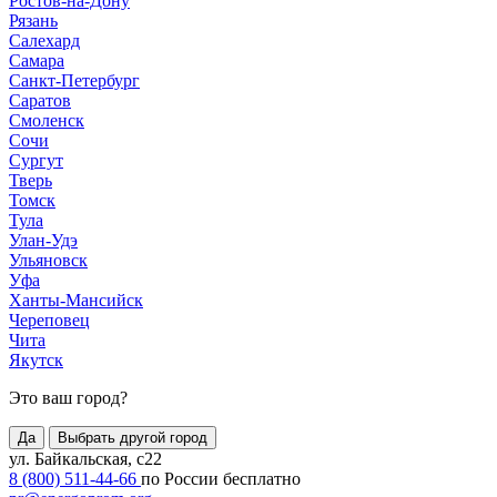
Ростов-на-Дону
Рязань
Салехард
Самара
Санкт-Петербург
Саратов
Смоленск
Сочи
Сургут
Тверь
Томск
Тула
Улан-Удэ
Ульяновск
Уфа
Ханты-Мансийск
Череповец
Чита
Якутск
Это ваш город?
Да
Выбрать другой город
ул. Байкальская, с22
8 (800) 511-44-66
по России бесплатно