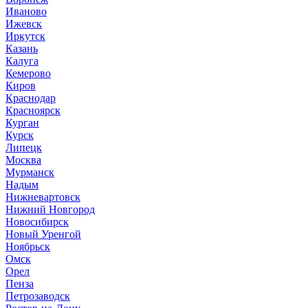
Иваново
Ижевск
Иркутск
Казань
Калуга
Кемерово
Киров
Краснодар
Красноярск
Курган
Курск
Липецк
Москва
Мурманск
Надым
Нижневартовск
Нижний Новгород
Новосибирск
Новый Уренгой
Ноябрьск
Омск
Орел
Пенза
Петрозаводск