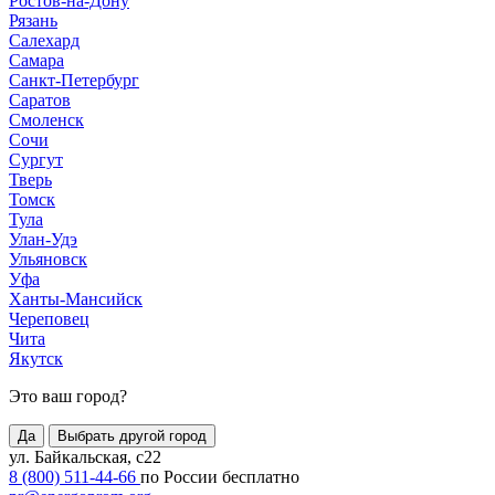
Ростов-на-Дону
Рязань
Салехард
Самара
Санкт-Петербург
Саратов
Смоленск
Сочи
Сургут
Тверь
Томск
Тула
Улан-Удэ
Ульяновск
Уфа
Ханты-Мансийск
Череповец
Чита
Якутск
Это ваш город?
Да
Выбрать другой город
ул. Байкальская, с22
8 (800) 511-44-66
по России бесплатно