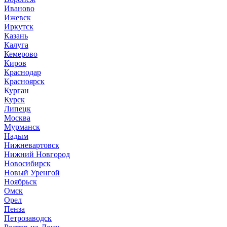
Иваново
Ижевск
Иркутск
Казань
Калуга
Кемерово
Киров
Краснодар
Красноярск
Курган
Курск
Липецк
Москва
Мурманск
Надым
Нижневартовск
Нижний Новгород
Новосибирск
Новый Уренгой
Ноябрьск
Омск
Орел
Пенза
Петрозаводск