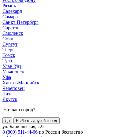
Ростов-на-Дону
Рязань
Салехард
Самара
Санкт-Петербург
Саратов
Смоленск
Сочи
Сургут
Тверь
Томск
Тула
Улан-Удэ
Ульяновск
Уфа
Ханты-Мансийск
Череповец
Чита
Якутск
Это ваш город?
Да
Выбрать другой город
ул. Байкальская, с22
8 (800) 511-44-66
по России бесплатно