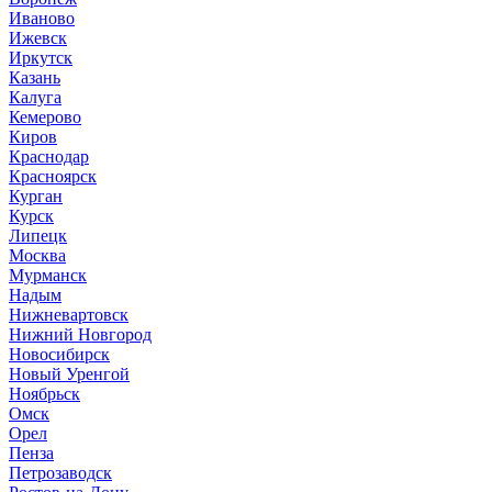
Иваново
Ижевск
Иркутск
Казань
Калуга
Кемерово
Киров
Краснодар
Красноярск
Курган
Курск
Липецк
Москва
Мурманск
Надым
Нижневартовск
Нижний Новгород
Новосибирск
Новый Уренгой
Ноябрьск
Омск
Орел
Пенза
Петрозаводск