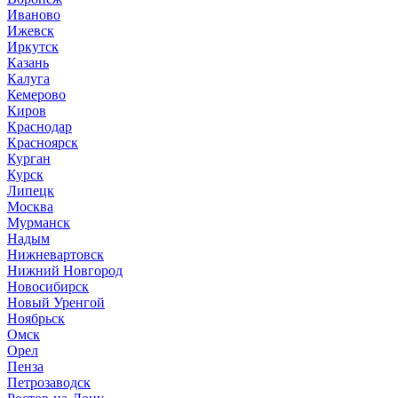
Иваново
Ижевск
Иркутск
Казань
Калуга
Кемерово
Киров
Краснодар
Красноярск
Курган
Курск
Липецк
Москва
Мурманск
Надым
Нижневартовск
Нижний Новгород
Новосибирск
Новый Уренгой
Ноябрьск
Омск
Орел
Пенза
Петрозаводск