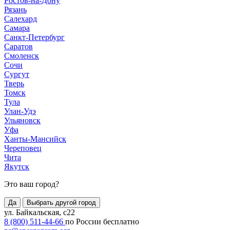
Ростов-на-Дону
Рязань
Салехард
Самара
Санкт-Петербург
Саратов
Смоленск
Сочи
Сургут
Тверь
Томск
Тула
Улан-Удэ
Ульяновск
Уфа
Ханты-Мансийск
Череповец
Чита
Якутск
Это ваш город?
Да
Выбрать другой город
ул. Байкальская, с22
8 (800) 511-44-66
по России бесплатно