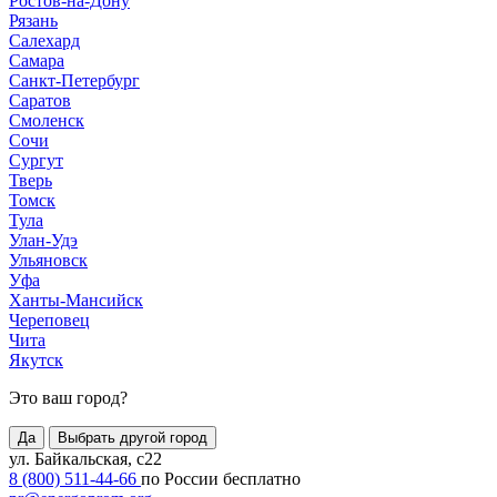
Ростов-на-Дону
Рязань
Салехард
Самара
Санкт-Петербург
Саратов
Смоленск
Сочи
Сургут
Тверь
Томск
Тула
Улан-Удэ
Ульяновск
Уфа
Ханты-Мансийск
Череповец
Чита
Якутск
Это ваш город?
Да
Выбрать другой город
ул. Байкальская, с22
8 (800) 511-44-66
по России бесплатно