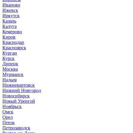
Иваново
Ижевск
Иркутск
Казань
Калуга
Кемерово
Киров
Краснодар
Красноярск
Курган
Курск
Липецк
Москва
Мурманск
Надым
Нижневартовск
Нижний Новгород
Новосибирск
Новый Уренгой
Ноябрьск
Омск
Орел
Пенза
Петрозаводск