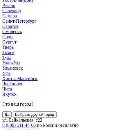
Ростов-на-Дону
Рязань
Салехард
Самара
Санкт-Петербург
Саратов
Смоленск
Сочи
Сургут
Тверь
Томск
Тула
Улан-Удэ
Ульяновск
Уфа
Ханты-Мансийск
Череповец
Чита
Якутск
Это ваш город?
Да
Выбрать другой город
ул. Байкальская, с22
8 (800) 511-44-66
по России бесплатно