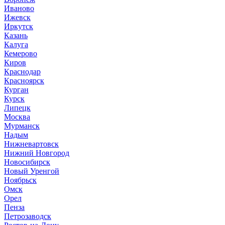
Иваново
Ижевск
Иркутск
Казань
Калуга
Кемерово
Киров
Краснодар
Красноярск
Курган
Курск
Липецк
Москва
Мурманск
Надым
Нижневартовск
Нижний Новгород
Новосибирск
Новый Уренгой
Ноябрьск
Омск
Орел
Пенза
Петрозаводск