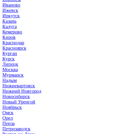
Иваново
Ижевск
Иркутск
Казань
Калуга
Кемерово
Киров
Краснодар
Красноярск
Курган
Курск
Липецк
Москва
Мурманск
Надым
Нижневартовск
Нижний Новгород
Новосибирск
Новый Уренгой
Ноябрьск
Омск
Орел
Пенза
Петрозаводск