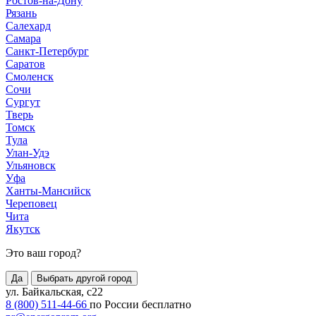
Ростов-на-Дону
Рязань
Салехард
Самара
Санкт-Петербург
Саратов
Смоленск
Сочи
Сургут
Тверь
Томск
Тула
Улан-Удэ
Ульяновск
Уфа
Ханты-Мансийск
Череповец
Чита
Якутск
Это ваш город?
Да
Выбрать другой город
ул. Байкальская, с22
8 (800) 511-44-66
по России бесплатно