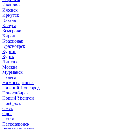
Иваново
Ижевск
Иркутск
Казань
Калуга
Кемерово
Киров
Краснодар
Красноярск
Курган
Курск
Липецк
Москва
Мурманск
Надым
Нижневартовск
Нижний Новгород
Новосибирск
Новый Уренгой
Ноябрьск
Омск
Орел
Пенза
Петрозаводск