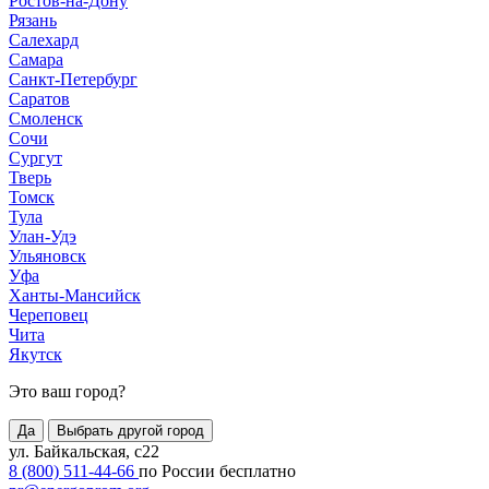
Ростов-на-Дону
Рязань
Салехард
Самара
Санкт-Петербург
Саратов
Смоленск
Сочи
Сургут
Тверь
Томск
Тула
Улан-Удэ
Ульяновск
Уфа
Ханты-Мансийск
Череповец
Чита
Якутск
Это ваш город?
Да
Выбрать другой город
ул. Байкальская, с22
8 (800) 511-44-66
по России бесплатно