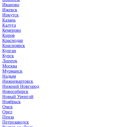
Иваново
Ижевск
Иркутск
Казань
Калуга
Кемерово
Киров
Краснодар
Красноярск
Курган
Курск
Липецк
Москва
Мурманск
Надым
Нижневартовск
Нижний Новгород
Новосибирск
Новый Уренгой
Ноябрьск
Омск
Орел
Пенза
Петрозаводск