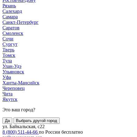
Ростов-на-Дону
Рязань
Салехард
Самара
Санкт-Петербург
Саратов
Смоленск
Сочи
Сургут
Тверь
Томск
Тула
Улан-Удэ
Ульяновск
Уфа
Ханты-Мансийск
Череповец
Чита
Якутск
Это ваш город?
Да
Выбрать другой город
ул. Байкальская, с22
8 (800) 511-44-66
по России бесплатно