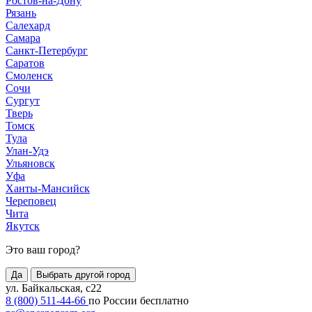
Ростов-на-Дону
Рязань
Салехард
Самара
Санкт-Петербург
Саратов
Смоленск
Сочи
Сургут
Тверь
Томск
Тула
Улан-Удэ
Ульяновск
Уфа
Ханты-Мансийск
Череповец
Чита
Якутск
Это ваш город?
Да
Выбрать другой город
ул. Байкальская, с22
8 (800) 511-44-66
по России бесплатно