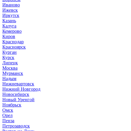
Иваново
Ижевск
Иркутск
Казань
Калуга
Кемерово
Киров
Краснодар
Красноярск
Курган
Курск
Липецк
Москва
Мурманск
Надым
Нижневартовск
Нижний Новгород
Новосибирск
Новый Уренгой
Ноябрьск
Омск
Орел
Пенза
Петрозаводск