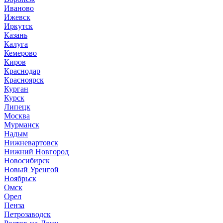
Иваново
Ижевск
Иркутск
Казань
Калуга
Кемерово
Киров
Краснодар
Красноярск
Курган
Курск
Липецк
Москва
Мурманск
Надым
Нижневартовск
Нижний Новгород
Новосибирск
Новый Уренгой
Ноябрьск
Омск
Орел
Пенза
Петрозаводск