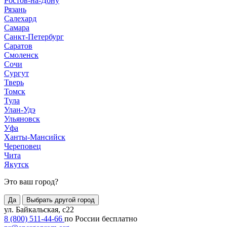
Ростов-на-Дону
Рязань
Салехард
Самара
Санкт-Петербург
Саратов
Смоленск
Сочи
Сургут
Тверь
Томск
Тула
Улан-Удэ
Ульяновск
Уфа
Ханты-Мансийск
Череповец
Чита
Якутск
Это ваш город?
Да
Выбрать другой город
ул. Байкальская, с22
8 (800) 511-44-66
по России бесплатно