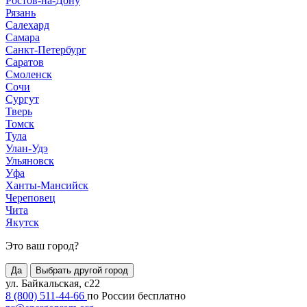
Ростов-на-Дону
Рязань
Салехард
Самара
Санкт-Петербург
Саратов
Смоленск
Сочи
Сургут
Тверь
Томск
Тула
Улан-Удэ
Ульяновск
Уфа
Ханты-Мансийск
Череповец
Чита
Якутск
Это ваш город?
Да
Выбрать другой город
ул. Байкальская, с22
8 (800) 511-44-66
по России бесплатно