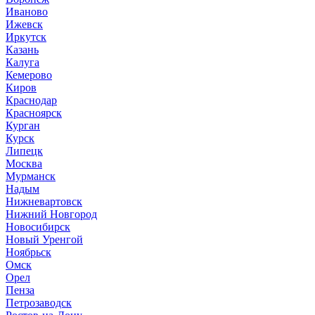
Иваново
Ижевск
Иркутск
Казань
Калуга
Кемерово
Киров
Краснодар
Красноярск
Курган
Курск
Липецк
Москва
Мурманск
Надым
Нижневартовск
Нижний Новгород
Новосибирск
Новый Уренгой
Ноябрьск
Омск
Орел
Пенза
Петрозаводск