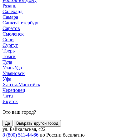
Ростов-на-Дону
Рязань
Салехард
Самара
Санкт-Петербург
Саратов
Смоленск
Сочи
Сургут
Тверь
Томск
Тула
Улан-Удэ
Ульяновск
Уфа
Ханты-Мансийск
Череповец
Чита
Якутск
Это ваш город?
Да
Выбрать другой город
ул. Байкальская, с22
8 (800) 511-44-66
по России бесплатно