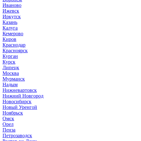
Иваново
Ижевск
Иркутск
Казань
Калуга
Кемерово
Киров
Краснодар
Красноярск
Курган
Курск
Липецк
Москва
Мурманск
Надым
Нижневартовск
Нижний Новгород
Новосибирск
Новый Уренгой
Ноябрьск
Омск
Орел
Пенза
Петрозаводск