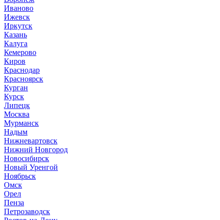
Иваново
Ижевск
Иркутск
Казань
Калуга
Кемерово
Киров
Краснодар
Красноярск
Курган
Курск
Липецк
Москва
Мурманск
Надым
Нижневартовск
Нижний Новгород
Новосибирск
Новый Уренгой
Ноябрьск
Омск
Орел
Пенза
Петрозаводск