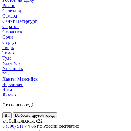
Ростов-на-Дону
Рязань
Салехард
Самара
Санкт-Петербург
Саратов
Смоленск
Сочи
Сургут
Тверь
Томск
Тула
Улан-Удэ
Ульяновск
Уфа
Ханты-Мансийск
Череповец
Чита
Якутск
Это ваш город?
Да
Выбрать другой город
ул. Байкальская, с22
8 (800) 511-44-66
по России бесплатно