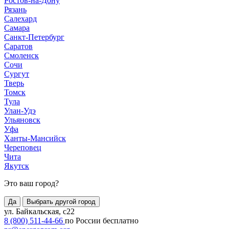
Ростов-на-Дону
Рязань
Салехард
Самара
Санкт-Петербург
Саратов
Смоленск
Сочи
Сургут
Тверь
Томск
Тула
Улан-Удэ
Ульяновск
Уфа
Ханты-Мансийск
Череповец
Чита
Якутск
Это ваш город?
Да
Выбрать другой город
ул. Байкальская, с22
8 (800) 511-44-66
по России бесплатно