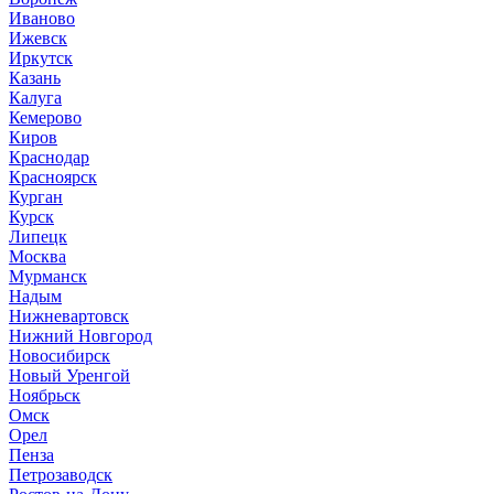
Иваново
Ижевск
Иркутск
Казань
Калуга
Кемерово
Киров
Краснодар
Красноярск
Курган
Курск
Липецк
Москва
Мурманск
Надым
Нижневартовск
Нижний Новгород
Новосибирск
Новый Уренгой
Ноябрьск
Омск
Орел
Пенза
Петрозаводск