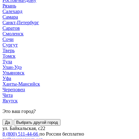
Ростов-на-Дону
Рязань
Салехард
Самара
Санкт-Петербург
Саратов
Смоленск
Сочи
Сургут
Тверь
Томск
Тула
Улан-Удэ
Ульяновск
Уфа
Ханты-Мансийск
Череповец
Чита
Якутск
Это ваш город?
Да
Выбрать другой город
ул. Байкальская, с22
8 (800) 511-44-66
по России бесплатно