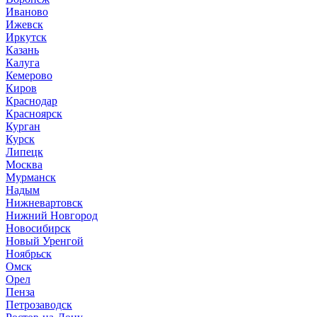
Иваново
Ижевск
Иркутск
Казань
Калуга
Кемерово
Киров
Краснодар
Красноярск
Курган
Курск
Липецк
Москва
Мурманск
Надым
Нижневартовск
Нижний Новгород
Новосибирск
Новый Уренгой
Ноябрьск
Омск
Орел
Пенза
Петрозаводск